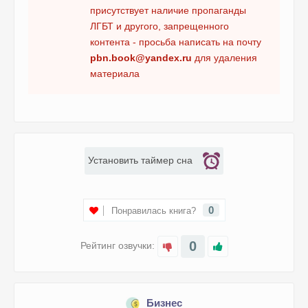
присутствует наличие пропаганды
14 глава
ЛГБТ и другого, запрещенного
15 глава
контента - просьба написать на почту
pbn.book@yandex.ru
для удаления
16 глава
материала
17 глава
18 глава
19 заключение
Установить таймер сна
0
Понравилась книга?
0
Рейтинг озвучки:
Бизнес