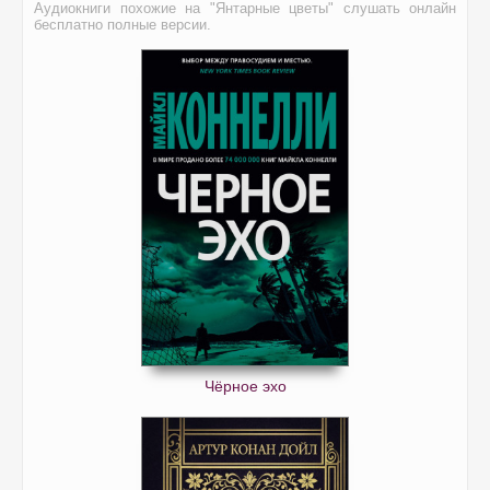
Аудиокниги похожие на "Янтарные цветы" слушать онлайн
74. Янтарные цветы
бесплатно полные версии.
75. Янтарные цветы
76. Янтарные цветы
77. Янтарные цветы
78. Янтарные цветы
79. Янтарные цветы
80. Янтарные цветы
81. Янтарные цветы
82. Янтарные цветы
83. Янтарные цветы
84. Янтарные цветы
Чёрное эхо
85. Янтарные цветы
86. Янтарные цветы
87. Янтарные цветы