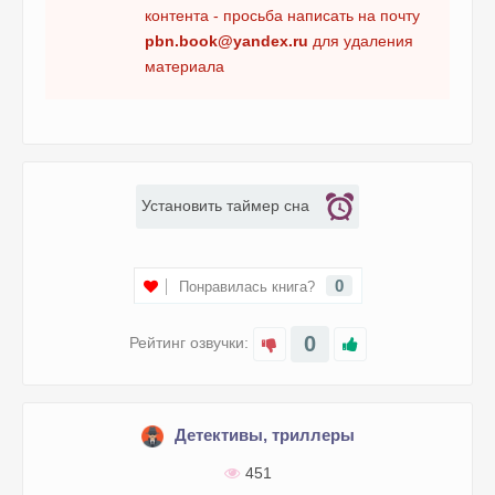
16. Янтарные цветы
контента - просьба написать на почту
pbn.book@yandex.ru
для удаления
17. Янтарные цветы
материала
18. Янтарные цветы
19. Янтарные цветы
20. Янтарные цветы
21. Янтарные цветы
Установить таймер сна
22. Янтарные цветы
23. Янтарные цветы
0
Понравилась книга?
24. Янтарные цветы
25. Янтарные цветы
0
Рейтинг озвучки:
26. Янтарные цветы
27. Янтарные цветы
28. Янтарные цветы
Детективы, триллеры
29. Янтарные цветы
451
30. Янтарные цветы