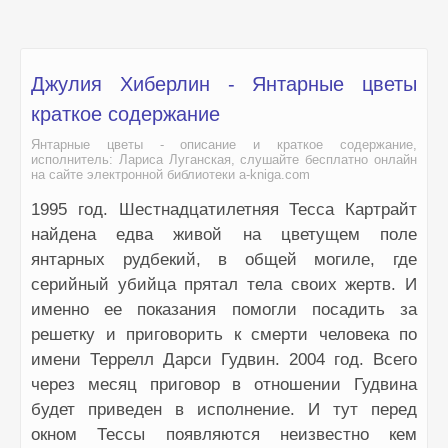
45. Янтарные цветы
46. Янтарные цветы
47. Янтарные цветы
Джулия Хиберлин - Янтарные цветы
48. Янтарные цветы
краткое содержание
49. Янтарные цветы
Янтарные цветы - описание и краткое содержание,
исполнитель: Лариса Луганская, слушайте бесплатно онлайн
50. Янтарные цветы
на сайте электронной библиотеки a-kniga.com
51. Янтарные цветы
1995 год. Шестнадцатилетняя Тесса Картрайт
52. Янтарные цветы
найдена едва живой на цветущем поле
янтарных рудбекий, в общей могиле, где
53. Янтарные цветы
серийный убийца прятал тела своих жертв. И
54. Янтарные цветы
именно ее показания помогли посадить за
55. Янтарные цветы
решетку и приговорить к смерти человека по
56. Янтарные цветы
имени Террелл Дарси Гудвин. 2004 год. Всего
через месяц приговор в отношении Гудвина
57. Янтарные цветы
будет приведен в исполнение. И тут перед
58. Янтарные цветы
окном Тессы появляются неизвестно кем