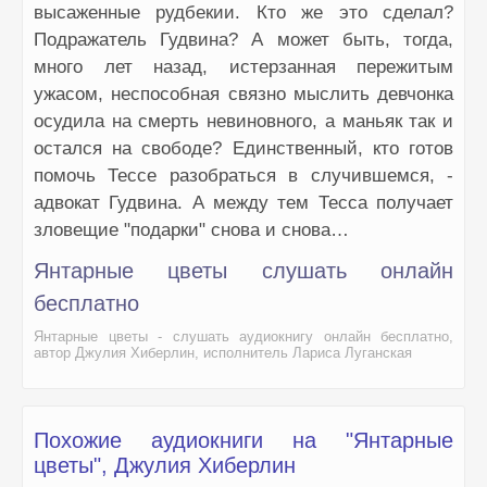
59. Янтарные цветы
высаженные рудбекии. Кто же это сделал?
60. Янтарные цветы
Подражатель Гудвина? А может быть, тогда,
много лет назад, истерзанная пережитым
61. Янтарные цветы
ужасом, неспособная связно мыслить девчонка
62. Янтарные цветы
осудила на смерть невиновного, а маньяк так и
63. Янтарные цветы
остался на свободе? Единственный, кто готов
64. Янтарные цветы
помочь Тессе разобраться в случившемся, -
адвокат Гудвина. А между тем Тесса получает
65. Янтарные цветы
зловещие "подарки" снова и снова…
66. Янтарные цветы
Янтарные цветы слушать онлайн
67. Янтарные цветы
бесплатно
68. Янтарные цветы
Янтарные цветы - слушать аудиокнигу онлайн бесплатно,
69. Янтарные цветы
автор Джулия Хиберлин, исполнитель Лариса Луганская
70. Янтарные цветы
71. Янтарные цветы
Похожие аудиокниги на "Янтарные
72. Янтарные цветы
цветы", Джулия Хиберлин
73. Янтарные цветы