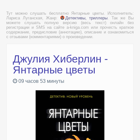
Тут можно слушать бесплатно Янтарные цветы. Исполнитель:
Лариса Луганская, Жанр:
Детективы, триллеры
. Так же Вы
можете слушать полную версию (весь текст) онлайн без
регистрации и SMS на сайте a-kniga.com или прочесть краткое
содержание, предисловие (аннотацию), описание и ознакомиться
с отзывами (комментариями) о произведении.
Джулия Хиберлин -
Янтарные цветы
09 часов 53 минуты