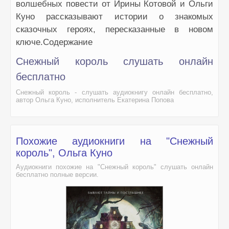
волшебных повести от Ирины Котовой и Ольги
Куно рассказывают истории о знакомых
сказочных героях, пересказанные в новом
ключе.Содержание
Снежный король слушать онлайн
бесплатно
Снежный король - слушать аудиокнигу онлайн бесплатно,
автор Ольга Куно, исполнитель Екатерина Попова
Похожие аудиокниги на "Снежный
король", Ольга Куно
Аудиокниги похожие на "Снежный король" слушать онлайн
бесплатно полные версии.