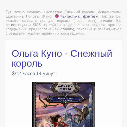
Тут можно слушать бесплатно Снежный король. Исполнитель:
Екатерина Попова, Жанр:
Фантастика, фэнтези
. Так же Вы
можете слушать полную версию (весь текст) онлайн без
регистрации и SMS на сайте a-kniga.com или прочесть краткое
содержание, предисловие (аннотацию), описание и ознакомиться
с отзывами (комментариями) о произведении.
Ольга Куно - Снежный
король
14 часов 14 минут