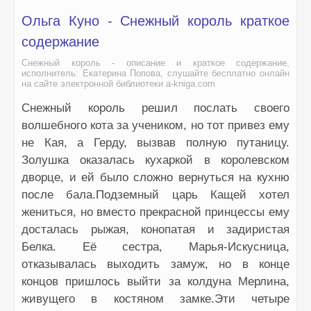
Ольга Куно - Снежный король краткое
содержание
Снежный король - описание и краткое содержание,
исполнитель: Екатерина Попова, слушайте бесплатно онлайн
на сайте электронной библиотеки a-kniga.com
Снежный король решил послать своего
волшебного кота за учеником, но тот привез ему
не Кая, а Герду, вызвав полную путаницу.
Золушка оказалась кухаркой в королевском
дворце, и ей было сложно вернуться на кухню
после бала.Подземный царь Кащей хотел
жениться, но вместо прекрасной принцессы ему
досталась рыжая, конопатая и задиристая
Белка. Её сестра, Марья-Искусница,
отказывалась выходить замуж, но в конце
концов пришлось выйти за колдуна Мерлина,
живущего в костяном замке.Эти четыре