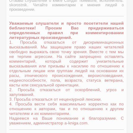
Отзывы слушателей о книге Солдат поневоле, исполнитель:
skorostnik. Читайте комментарии и мнения людей о
произведении.
Уважаемые слушатели и просто посетители нашей
библиотеки! Просим Вас придерживаться
определенных правил при комментировании
литературных произведений.
1. Просьба отказаться от дискриминационных
высказываний. Мы защищаем право наших читателей
свободно выражать свою точку зрения. Вместе с тем мы
не терпим агрессии. На сайте запрещено оставлять
комментарий, который содержит унизительные
высказывания или призывы к насилию по отношению к
отдельным лицам или группам людей на основании их
расы, этнического происхождения, вероисповедания,
недееспособности, пола, возраста, статуса ветерана,
касты или сексуальной ориентации.
2. Просьба отказаться от оскорблений, угроз и
запугиваний.
3. Просьба отказаться от нецензурной лексики.
4. Просьба вести себя максимально корректно как по
отношению к авторам, так и по отношению к другим
читателям и их комментариям.
Надеемся на Ваше понимание и благоразумие. С
уважением, администратор a-kniga.com.