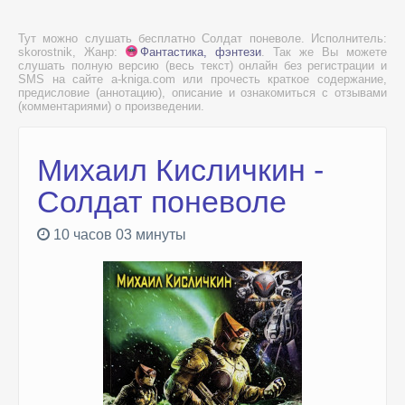
Тут можно слушать бесплатно Солдат поневоле. Исполнитель:
skorostnik, Жанр:
Фантастика, фэнтези
. Так же Вы можете
слушать полную версию (весь текст) онлайн без регистрации и
SMS на сайте a-kniga.com или прочесть краткое содержание,
предисловие (аннотацию), описание и ознакомиться с отзывами
(комментариями) о произведении.
Михаил Кисличкин -
Солдат поневоле
10 часов 03 минуты