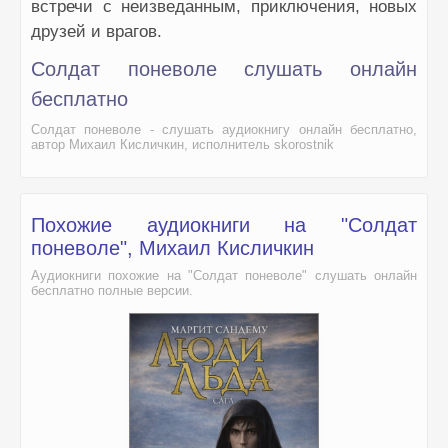
встречи с неизведанным, приключения, новых
друзей и врагов.
Солдат поневоле слушать онлайн
бесплатно
Солдат поневоле - слушать аудиокнигу онлайн бесплатно,
автор Михаил Кисличкин, исполнитель skorostnik
Похожие аудиокниги на "Солдат
поневоле", Михаил Кисличкин
Аудиокниги похожие на "Солдат поневоле" слушать онлайн
бесплатно полные версии.