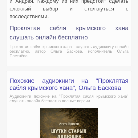
и Андрея. Каждому из них предстоит сделать
сложный выбор и столкнуться с
последствиями.
Проклятая сабля крымского хана
слушать онлайн бесплатно
Проклятая сабля крымского хана - слушать аудиокнигу онлайн
бесплатно, автор Ольга Баскова, исполнитель Ольга
Плетнёва
Похожие аудиокниги на "Проклятая
сабля крымского хана", Ольга Баскова
Аудиокниги похожие на "Проклятая сабля крымского хана"
слушать онлайн бесплатно полные версии.