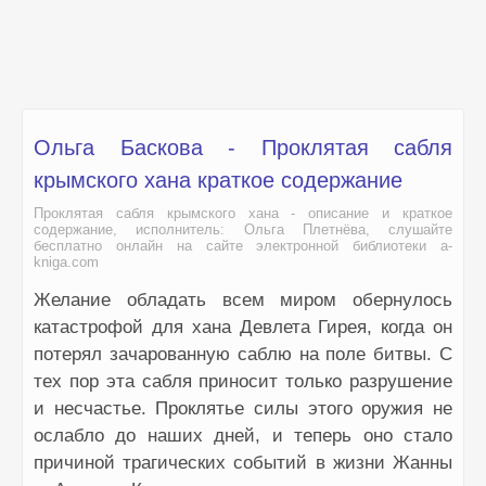
43. Проклятая сабля крымского хана
44. Проклятая сабля крымского хана
45. Проклятая сабля крымского хана
46. Проклятая сабля крымского хана
47. Проклятая сабля крымского хана
Ольга Баскова - Проклятая сабля
48. Проклятая сабля крымского хана
крымского хана краткое содержание
49. Проклятая сабля крымского хана
Проклятая сабля крымского хана - описание и краткое
содержание, исполнитель: Ольга Плетнёва, слушайте
50. Проклятая сабля крымского хана
бесплатно онлайн на сайте электронной библиотеки a-
kniga.com
51. Проклятая сабля крымского хана
Желание обладать всем миром обернулось
катастрофой для хана Девлета Гирея, когда он
потерял зачарованную саблю на поле битвы. С
тех пор эта сабля приносит только разрушение
и несчастье. Проклятье силы этого оружия не
ослабло до наших дней, и теперь оно стало
причиной трагических событий в жизни Жанны