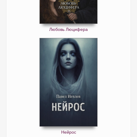
Любовь Люцифера
Нейрос