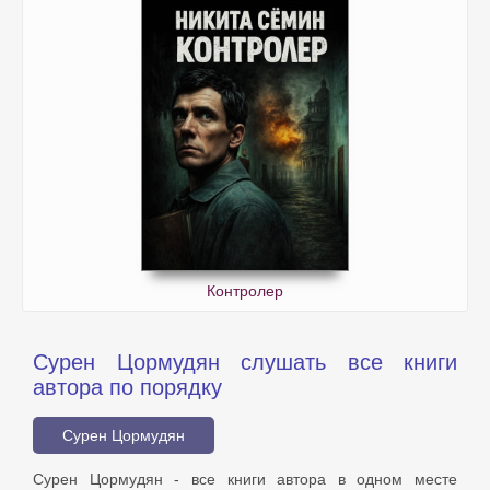
Контролер
Сурен Цормудян слушать все книги
автора по порядку
Сурен Цормудян
Сурен Цормудян - все книги автора в одном месте