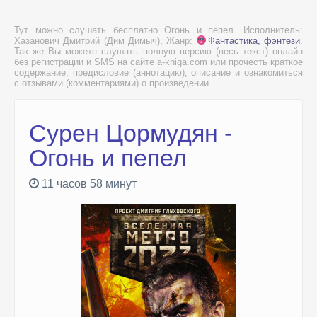
Тут можно слушать бесплатно Огонь и пепел. Исполнитель:
Хазанович Дмитрий (Дим Димыч), Жанр:
Фантастика, фэнтези
.
Так же Вы можете слушать полную версию (весь текст) онлайн
без регистрации и SMS на сайте a-kniga.com или прочесть краткое
содержание, предисловие (аннотацию), описание и ознакомиться
с отзывами (комментариями) о произведении.
Сурен Цормудян -
Огонь и пепел
11 часов 58 минут