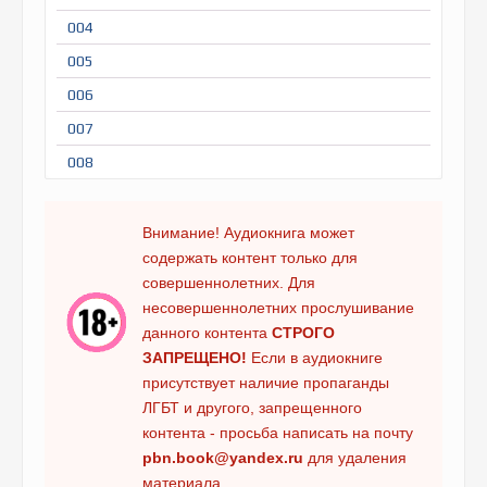
004
005
006
007
008
009
010
Внимание! Аудиокнига может
содержать контент только для
011
совершеннолетних. Для
012
несовершеннолетних прослушивание
013
данного контента
СТРОГО
ЗАПРЕЩЕНО!
Если в аудиокниге
014
присутствует наличие пропаганды
015
ЛГБТ и другого, запрещенного
016
контента - просьба написать на почту
pbn.book@yandex.ru
для удаления
017
материала