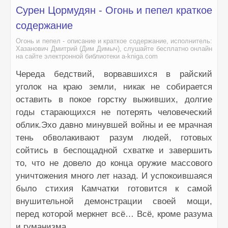
Сурен Цормудян - Огонь и пепел краткое
содержание
Огонь и пепел - описание и краткое содержание, исполнитель:
Хазанович Дмитрий (Дим Димыч), слушайте бесплатно онлайн
на сайте электронной библиотеки a-kniga.com
Череда бедствий, ворвавшихся в райский
уголок на краю земли, никак не собирается
оставить в покое горстку выживших, долгие
годы старающихся не потерять человеческий
облик.Эхо давно минувшей войны и ее мрачная
тень обволакивают разум людей, готовых
сойтись в беспощадной схватке и завершить
то, что не довело до конца оружие массового
уничтожения много лет назад. И успокоившаяся
было стихия Камчатки готовится к самой
внушительной демонстрации своей мощи,
перед которой меркнет всё… Всё, кроме разума
и гуманизма.