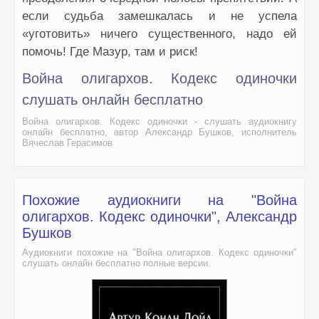
если судьба замешкалась и не успела
«уготовить» ничего существенного, надо ей
помочь! Где Мазур, там и риск!
Война олигархов. Кодекс одиночки
слушать онлайн бесплатно
Война олигархов. Кодекс одиночки - слушать аудиокнигу
онлайн бесплатно, автор Александр Бушков, исполнитель
Вячеслав Герасимов
Похожие аудиокниги на "Война
олигархов. Кодекс одиночки", Александр
Бушков
Аудиокниги похожие на "Война олигархов. Кодекс одиночки"
слушать онлайн бесплатно полные версии.