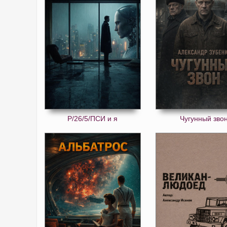
Р/26/5/ПСИ и я
Чугунный зво