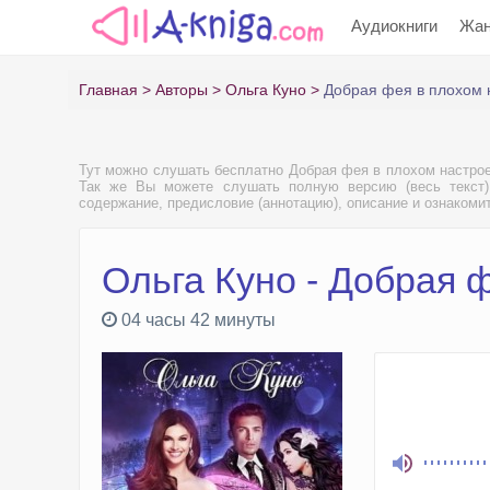
Аудиокниги
Жа
Главная
Авторы
Ольга Куно
Добрая фея в плохом 
Тут можно слушать бесплатно Добрая фея в плохом настроен
Так же Вы можете слушать полную версию (весь текст) 
содержание, предисловие (аннотацию), описание и ознакоми
Ольга Куно - Добрая 
04 часы 42 минуты