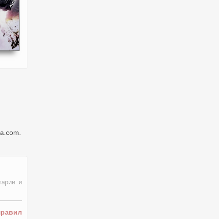
ga.com.
тарии и
правил