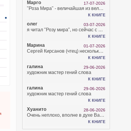
Марго
17-07-2026
"Роза Мира" - величайшая из великих Книг - она отвечает на все вопросы, прочитать её нелегко...
К КНИГЕ
олег
03-07-2026
я читал "Розу мира", но сейчас с возрастом зрение рухнуло. Но хочется ещё почитать. Просто захватывает. Хорошо, что есть А КНИГА. Спасибо за вашу работу.
К КНИГЕ
Марина
01-07-2026
Сергей Кирсанов (чтец) несколько раз рыгнул в микрофон. В наушниках это было хорошо слышно и сильно неприятно. Я понимаю, что это бесплатная аудиокнига, но не до такой же степени наплевать на слушателя..
К КНИГЕ
галина
29-06-2026
художник мастер гений слова
К КНИГЕ
галина
29-06-2026
художник мастер гений слова
К КНИГЕ
Хуанито
28-06-2026
я
Очень неплохо, вполне в духе Варго!)
К КНИГЕ