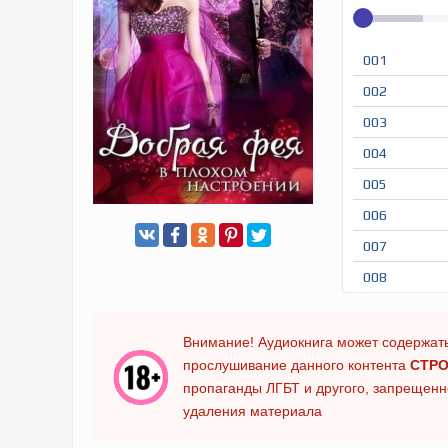
001
002
003
004
005
006
007
008
009
010
Внимание! Аудиокнига может содержать
прослушивание данного контента
СТРО
011
пропаганды ЛГБТ и другого, запрещенно
012
удаления материала
013