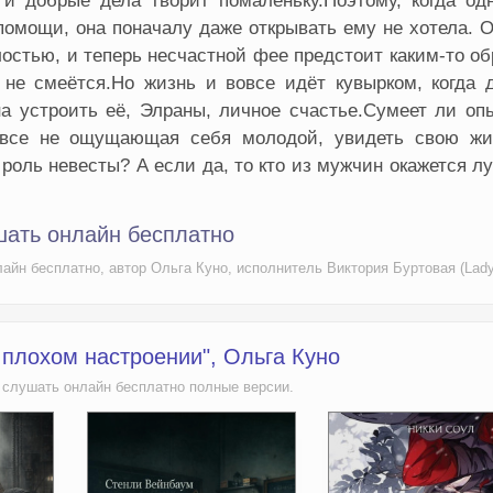
и добрые дела творит помаленьку.Поэтому, когда од
помощи, она поначалу даже открывать ему не хотела. 
лостью, и теперь несчастной фее предстоит каким-то о
 не смеётся.Но жизнь и вовсе идёт кувырком, когда 
на устроить её, Элраны, личное счастье.Сумеет ли оп
овсе не ощущающая себя молодой, увидеть свою жи
роль невесты? А если да, то кто из мужчин окажется 
шать онлайн бесплатно
айн бесплатно, автор Ольга Куно, исполнитель Виктория Буртовая (Lady
 плохом настроении", Ольга Куно
 слушать онлайн бесплатно полные версии.