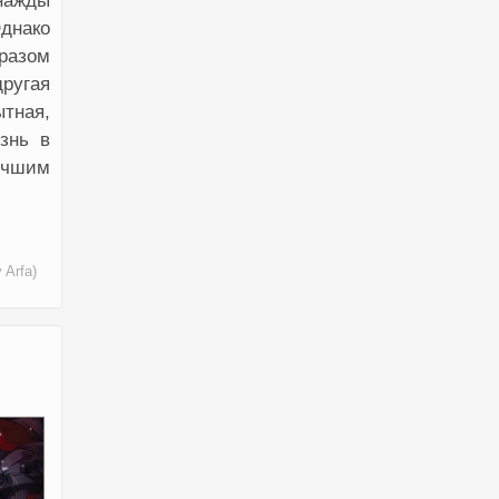
нажды
Однако
бразом
другая
ытная,
знь в
лучшим
 Arfa)