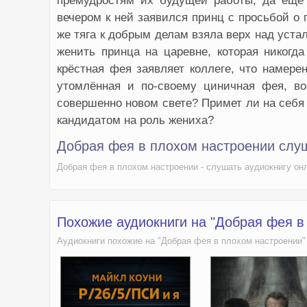
премудростям их будущей работы, да ещё 
028
вечером к ней заявился принц с просьбой о 
же тяга к добрым делам взяла верх над уста
женить принца на царевне, которая никогда
крёстная фея заявляет коллеге, что намере
утомлённая и по-своему циничная фея, в
совершенно новом свете? Примет ли на себя 
кандидатом на роль жениха?
Добрая фея в плохом настроении слу
Добрая фея в плохом настроении - слушать аудиокнигу онл
Похожие аудиокниги на "Добрая фея в
Аудиокниги похожие на "Добрая фея в плохом настроении"