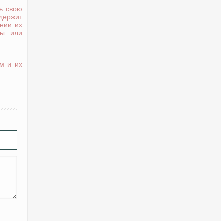
ь свою
держит
нии их
ты или
м и их