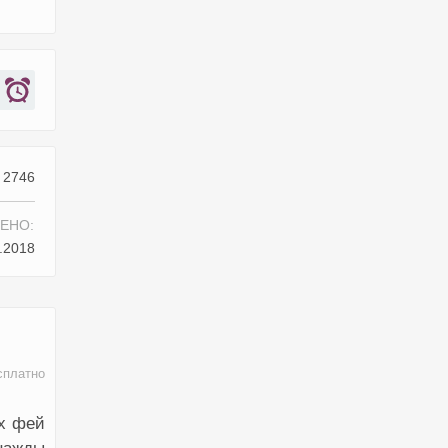
2746
ЕНО:
.2018
сплатно
ых фей