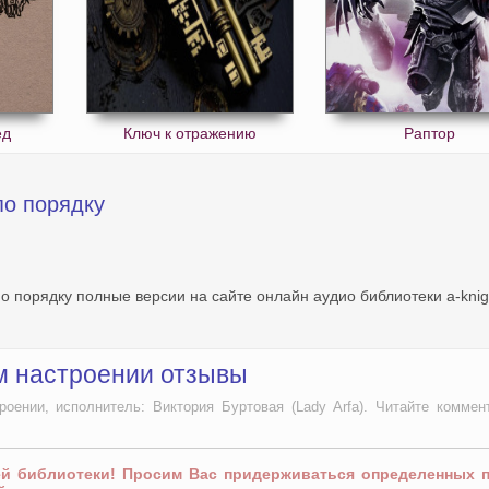
ед
Ключ к отражению
Раптор
по порядку
по порядку полные версии на сайте онлайн аудио библиотеки a-kni
ом настроении отзывы
ении, исполнитель: Виктория Буртовая (Lady Arfa). Читайте коммен
ей библиотеки! Просим Вас придерживаться определенных 