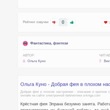
014
015
016
0
Рейтинг озвучки:
017
018
019
Фантастика, фэнтези
020
АВТОР:
ЧИТАЕ
021
Ольга Куно
Викт
022
023
024
Ольга Куно - Добрая фея в плохом на
025
Добрая фея в плохом настроении - описание и краткое с
026
онлайн на сайте электронной библиотеки a-kniga.com
027
Крёстная фея Элрана безумно занята. Работа