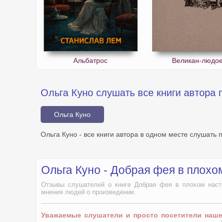
Альбатрос
Великан-людо
Ольга Куно слушать все книги автора 
Ольга Куно
Ольга Куно - все книги автора в одном месте слушать 
Ольга Куно - Добрая фея в плох
Отзывы слушателей о книге Добрая фея в плохом настро
мнения людей о произведении.
Уважаемые слушатели и просто посетители наш