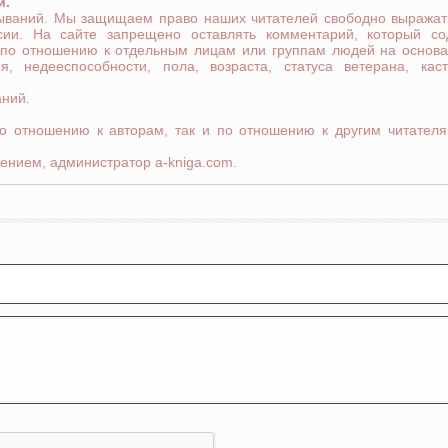
й.
зываний. Мы защищаем право наших читателей свободно выражат
сии. На сайте запрещено оставлять комментарий, который со
 по отношению к отдельным лицам или группам людей на основа
я, недееспособности, пола, возраста, статуса ветерана, кас
аний.
по отношению к авторам, так и по отношению к другим читателя
ением, администратор a-kniga.com.