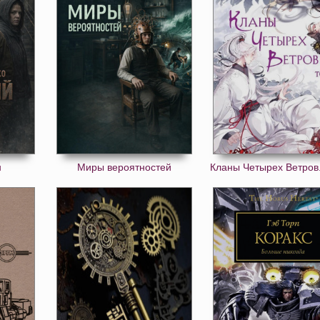
н
Миры вероятностей
Кланы Четырех Ветров