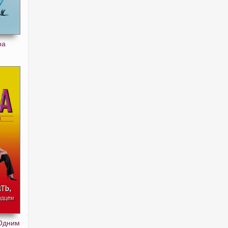
ра
 Одним