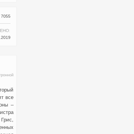
7055
ЕНО:
.2019
тронной
торый
ит все
оны –
нистра
Грис,
денных