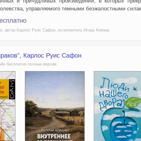
чных и причудливых произведений, в которых прекр
ролевства, управляемого темными безжалостными сила
бесплатно
но, автор Карлос Руис Сафон, исполнитель Игорь Князев
зраков", Карлос Руис Сафон
айн бесплатно полные версии.