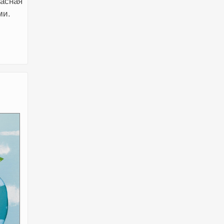
асная
ми.