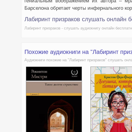
гениальным воображением их автора – мра
Барселона обретает черты инфернального ко
Лабиринт призраков слушать онлайн 
Лабиринт призраков - слушать аудиокнигу онлайн бесплат
Похожие аудиокниги на "Лабиринт при
Аудиокниги похожие на "Лабиринт призраков" слушать онл