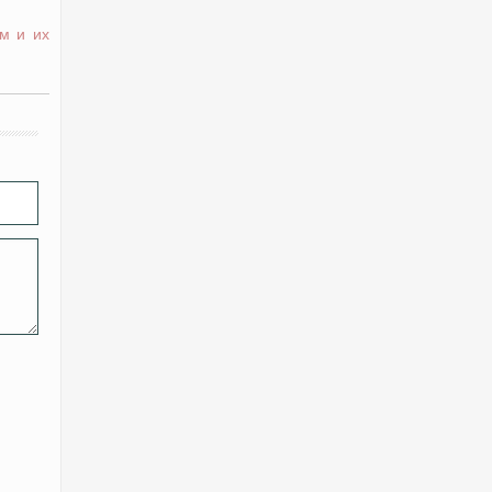
м и их