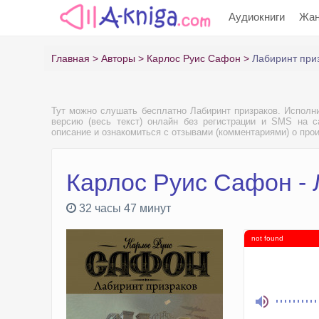
Аудиокниги
Жа
Главная
Авторы
Карлос Руис Сафон
Лабиринт при
Тут можно слушать бесплатно Лабиринт призраков. Исполн
версию (весь текст) онлайн без регистрации и SMS на са
описание и ознакомиться с отзывами (комментариями) о про
Карлос Руис Сафон - 
32 часы 47 минут
not found