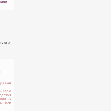
тало
теки a-
.
правил
ь свою
держит
нии их
ты или