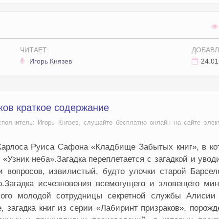
ЧИТАЕТ:
ДОБАВЛ
Игорь Князев
24.01
ков краткое содержание
сполнитель: Игорь Князев, слушайте бесплатно онлайн на сайте элек
Карлоса Руиса Сафона «Кладбище Забытых книг», в ко
 «Узник неба».Загадка переплетается с загадкой и увод
 вопросов, извилистый, будто улочки старой Барсел
но.Загадка исчезновения всемогущего и зловещего ми
ого молодой сотрудницы секретной службы Алисии 
 загадка книг из серии «Лабиринт призраков», порож