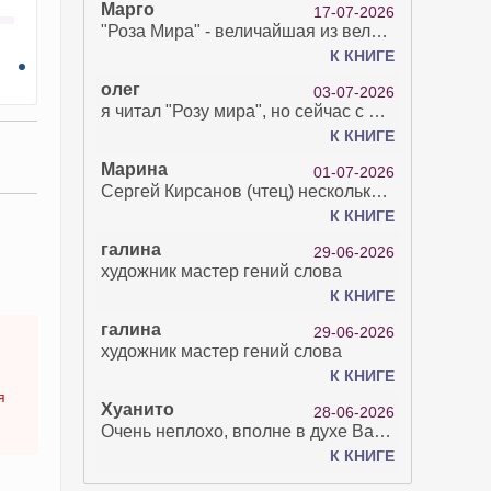
Марго
17-07-2026
"Роза Мира" - величайшая из великих Книг - она отвечает на все вопросы, прочитать её нелегко...
К КНИГЕ
олег
03-07-2026
я читал "Розу мира", но сейчас с возрастом зрение рухнуло. Но хочется ещё почитать. Просто захватывает. Хорошо, что есть А КНИГА. Спасибо за вашу работу.
К КНИГЕ
Марина
01-07-2026
Сергей Кирсанов (чтец) несколько раз рыгнул в микрофон. В наушниках это было хорошо слышно и сильно неприятно. Я понимаю, что это бесплатная аудиокнига, но не до такой же степени наплевать на слушателя..
К КНИГЕ
галина
29-06-2026
художник мастер гений слова
К КНИГЕ
галина
29-06-2026
художник мастер гений слова
К КНИГЕ
я
Хуанито
28-06-2026
Очень неплохо, вполне в духе Варго!)
К КНИГЕ