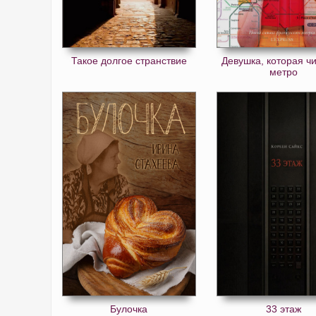
Такое долгое странствие
Девушка, которая ч
метро
Булочка
33 этаж