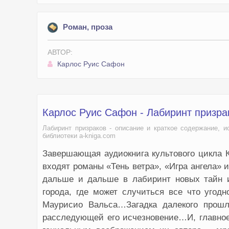
Роман, проза
АВТОР:
Карлос Руис Сафон
Карлос Руис Сафон - Лабиринт призра
Лабиринт призраков - описание и краткое содержание, и
библиотеки a-kniga.com
Завершающая аудиокнига культового цикла 
входят романы «Тень ветра», «Игра ангела» и
дальше и дальше в лабиринт новых тайн и
города, где может случиться все что угод
Маурисио Вальса…Загадка далекого прошл
расследующей его исчезновение…И, главное,