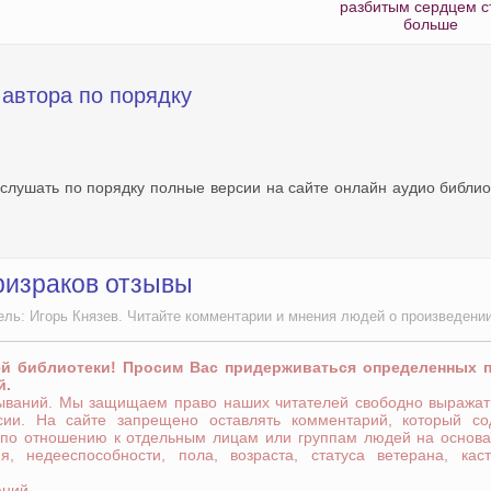
разбитым сердцем с
больше
 автора по порядку
 слушать по порядку полные версии на сайте онлайн аудио библио
ризраков отзывы
ель: Игорь Князев. Читайте комментарии и мнения людей о произведении
ей библиотеки! Просим Вас придерживаться определенных 
й.
зываний. Мы защищаем право наших читателей свободно выражат
сии. На сайте запрещено оставлять комментарий, который со
 по отношению к отдельным лицам или группам людей на основа
я, недееспособности, пола, возраста, статуса ветерана, кас
аний.