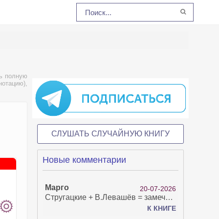
ь полную
нотацию),
СЛУШАТЬ СЛУЧАЙНУЮ КНИГУ
Новые комментарии
Марго
20-07-2026
Стругацкие + В.Левашёв = замечательно!
К КНИГЕ