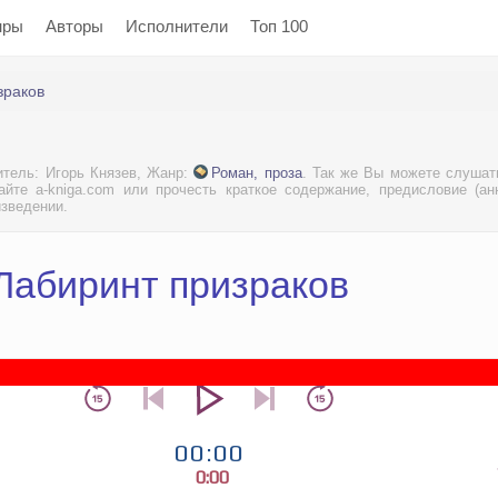
нры
Авторы
Исполнители
Топ 100
зраков
итель: Игорь Князев, Жанр:
Роман, проза
. Так же Вы можете слушат
йте a-kniga.com или прочесть краткое содержание, предисловие (ан
изведении.
Лабиринт призраков
00:00
0:00