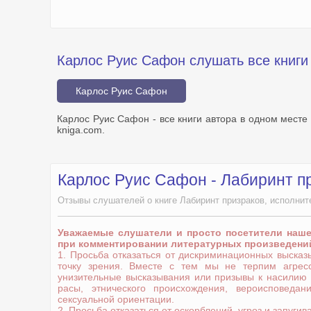
Карлос Руис Сафон слушать все книги
Карлос Руис Сафон
Карлос Руис Сафон - все книги автора в одном месте
kniga.com.
Карлос Руис Сафон - Лабиринт п
Отзывы слушателей о книге Лабиринт призраков, исполнит
Уважаемые слушатели и просто посетители наш
при комментировании литературных произведени
1. Просьба отказаться от дискриминационных выска
точку зрения. Вместе с тем мы не терпим агрес
унизительные высказывания или призывы к насилию
расы, этнического происхождения, вероисповедани
сексуальной ориентации.
2. Просьба отказаться от оскорблений, угроз и запугив