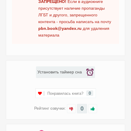
ЗАПРЕЩЕНО!
Если в аудиокниге
14_Pole bitvy - Vechnost
присутствует наличие пропаганды
15_Pole bitvy - Vechnost
ЛГБТ и другого, запрещенного
16_Pole bitvy - Vechnost
контента - просьба написать на почту
pbn.book@yandex.ru
для удаления
17_Pole bitvy - Vechnost
материала
18_Pole bitvy - Vechnost
19_Pole bitvy - Vechnost
20_Pole bitvy - Vechnost
21_Pole bitvy - Vechnost
Установить таймер сна
22_Pole bitvy - Vechnost
23_Pole bitvy - Vechnost
0
Понравилась книга?
24_Pole bitvy - Vechnost
25_Pole bitvy - Vechnost
0
Рейтинг озвучки:
26_Pole bitvy - Vechnost
27_Pole bitvy - Vechnost