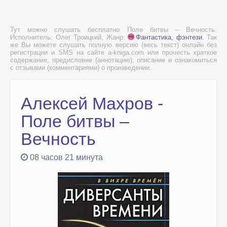
Тут можно слушать бесплатно Поле битвы – Вечность.
Исполнитель: Олег Троицкий, Жанр:
Фантастика, фэнтези
. Так
же Вы можете слушать полную версию (весь текст) онлайн без
регистрации и SMS на сайте a-kniga.com или прочесть краткое
содержание, предисловие (аннотацию), описание и ознакомиться
с отзывами (комментариями) о произведении.
Алексей Махров -
Поле битвы –
Вечность
08 часов 21 минута