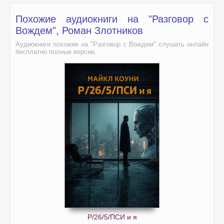
Похожие аудиокниги на "Разговор с
Вождем", Роман Злотников
Аудиокниги похожие на "Разговор с Вождем" слушать онлайн
бесплатно полные версии.
Р/26/5/ПСИ и я