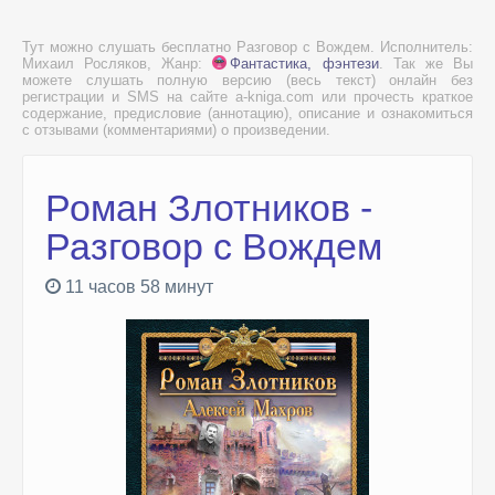
Тут можно слушать бесплатно Разговор с Вождем. Исполнитель:
Михаил Росляков, Жанр:
Фантастика, фэнтези
. Так же Вы
можете слушать полную версию (весь текст) онлайн без
регистрации и SMS на сайте a-kniga.com или прочесть краткое
содержание, предисловие (аннотацию), описание и ознакомиться
с отзывами (комментариями) о произведении.
Роман Злотников -
Разговор с Вождем
11 часов 58 минут