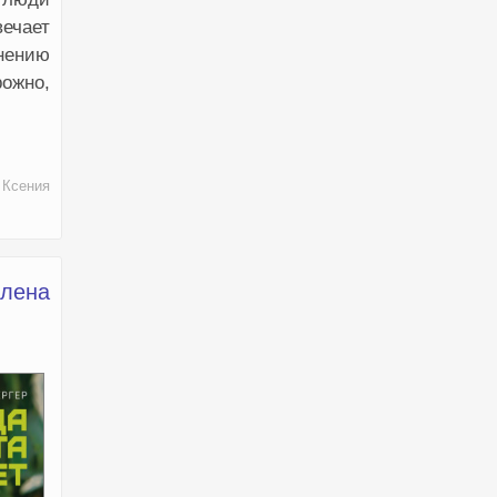
вечает
нению
ожно,
 Ксения
Елена