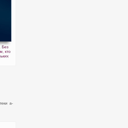
. Без
м, кто
ньких
теки a-