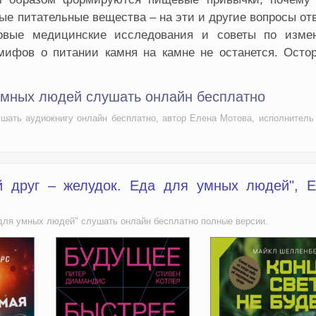
ые питательные вещества – на эти и другие вопросы от
новые медицинские исследования и советы по изме
мифов о питании камня на камне не останется. Остор
 умных людей слушать онлайн бесплатно
шать аудиокнигу онлайн бесплатно, автор Елена Мотова, исполнитель
й друг – желудок. Еда для умных людей", 
 для умных людей" слушать онлайн бесплатно полные версии.