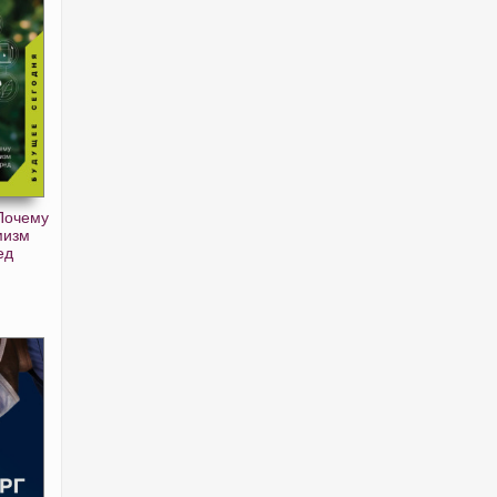
 Почему
мизм
ед