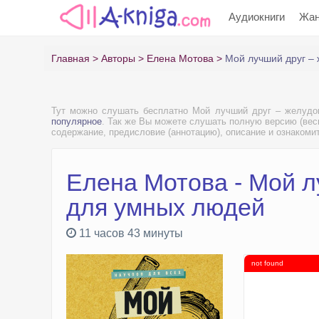
Аудиокниги
Жа
Главная
Авторы
Елена Мотова
Мой лучший друг – 
Тут можно слушать бесплатно Мой лучший друг – желудо
популярное
. Так же Вы можете слушать полную версию (весь
содержание, предисловие (аннотацию), описание и ознакоми
Елена Мотова - Мой л
для умных людей
11 часов 43 минуты
not found