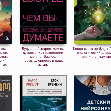
знь.
Будущее быстрее, чем вы
Конца света не будет.
исках
думаете. Как технологии
экологический алар
етян,
меняют бизнес,
причиняет нам вр
в и
промышленность и нашу
нных
жизнь