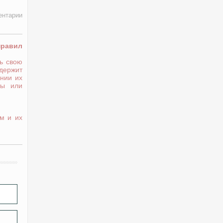
ентарии
правил
ь свою
держит
нии их
ты или
м и их