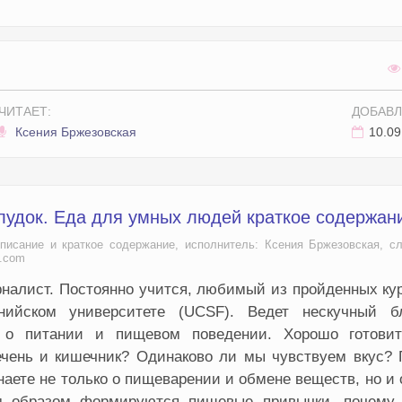
ЧИТАЕТ:
ДОБАВЛ
Ксения Бржезовская
10.09
лудок. Еда для умных людей краткое содержан
исание и краткое содержание, исполнитель: Ксения Бржезовская, с
a.com
рналист. Постоянно учится, любимый из пройденных ку
орнийском университете (UCSF). Ведет нескучный б
ии о питании и пищевом поведении. Хорошо готови
печень и кишечник? Одинаково ли мы чувствуем вкус?
наете не только о пищеварении и обмене веществ, но и 
им образом формируются пищевые привычки, почему