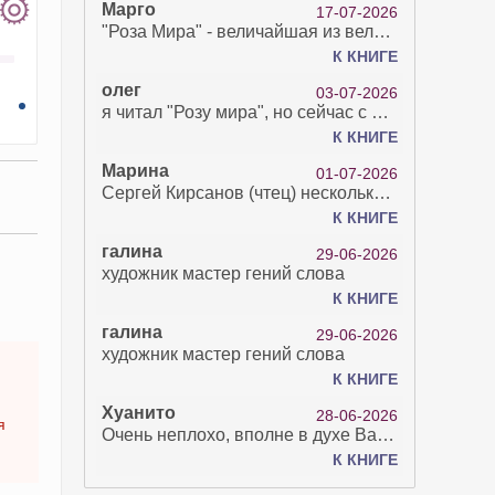
Марго
17-07-2026
"Роза Мира" - величайшая из великих Книг - она отвечает на все вопросы, прочитать её нелегко...
К КНИГЕ
олег
03-07-2026
я читал "Розу мира", но сейчас с возрастом зрение рухнуло. Но хочется ещё почитать. Просто захватывает. Хорошо, что есть А КНИГА. Спасибо за вашу работу.
К КНИГЕ
Марина
01-07-2026
Сергей Кирсанов (чтец) несколько раз рыгнул в микрофон. В наушниках это было хорошо слышно и сильно неприятно. Я понимаю, что это бесплатная аудиокнига, но не до такой же степени наплевать на слушателя..
К КНИГЕ
галина
29-06-2026
художник мастер гений слова
К КНИГЕ
галина
29-06-2026
художник мастер гений слова
К КНИГЕ
Хуанито
28-06-2026
я
Очень неплохо, вполне в духе Варго!)
К КНИГЕ