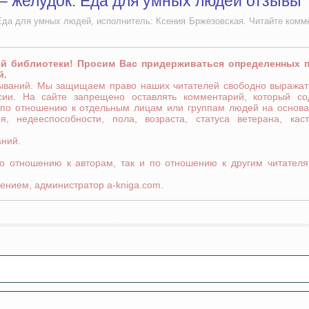
 – желудок. Еда для умных людей отзывы
Еда для умных людей, исполнитель: Ксения Бржезовская. Читайте комм
ей библиотеки! Просим Вас придерживаться определенных 
й.
зываний. Мы защищаем право наших читателей свободно выражат
сии. На сайте запрещено оставлять комментарий, который со
 по отношению к отдельным лицам или группам людей на основа
я, недееспособности, пола, возраста, статуса ветерана, кас
аний.
по отношению к авторам, так и по отношению к другим читателя
ением, администратор a-kniga.com.