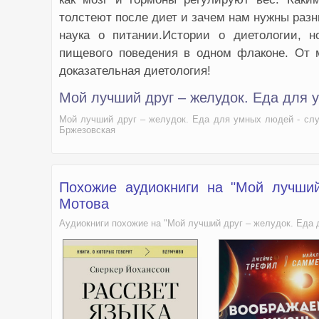
толстеют после диет и зачем нам нужны разн
наука о питании.Истории о диетологии, 
пищевого поведения в одном флаконе. От 
доказательная диетология!
Мой лучший друг – желудок. Еда для
Мой лучший друг – желудок. Еда для умных людей - слу
Бржезовская
Похожие аудиокниги на "Мой лучши
Мотова
Аудиокниги похожие на "Мой лучший друг – желудок. Еда