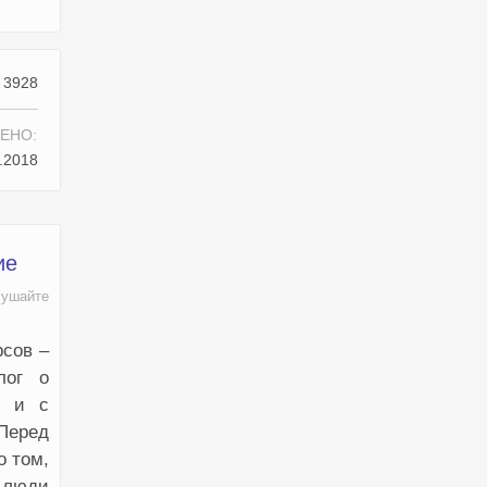
3928
ЕНО:
.2018
ие
лушайте
рсов –
лог о
т и с
 Перед
о том,
 люди