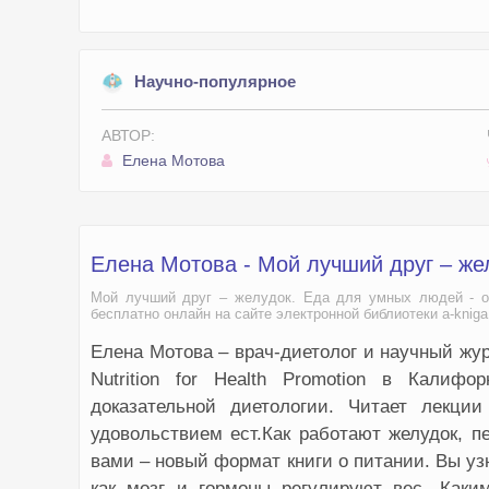
Научно-популярное
АВТОР:
Елена Мотова
Елена Мотова - Мой лучший друг – же
Мой лучший друг – желудок. Еда для умных людей - оп
бесплатно онлайн на сайте электронной библиотеки a-knig
Елена Мотова – врач-диетолог и научный жу
Nutrition for Health Promotion в Калиф
доказательной диетологии. Читает лекц
удовольствием ест.Как работают желудок, 
вами – новый формат книги о питании. Вы уз
как мозг и гормоны регулируют вес. Как