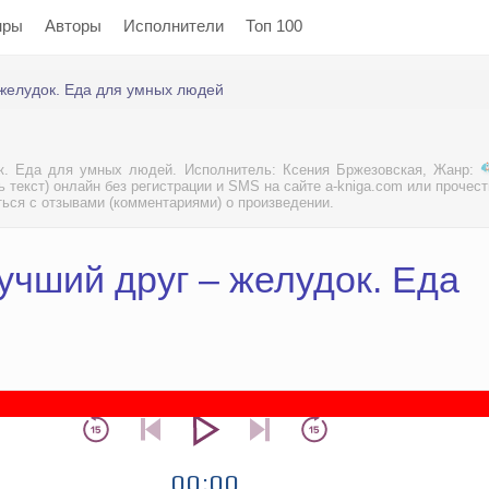
нры
Авторы
Исполнители
Топ 100
желудок. Еда для умных людей
к. Еда для умных людей. Исполнитель: Ксения Бржезовская, Жанр:
 текст) онлайн без регистрации и SMS на сайте a-kniga.com или прочест
ться с отзывами (комментариями) о произведении.
учший друг – желудок. Еда
00:00